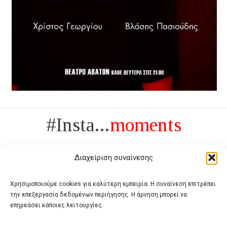
#Insta...
moments
Διαχείριση συναίνεσης
Χρησιμοποιούμε cookies για καλύτερη εμπειρία. Η συναίνεση επιτρέπει
την επεξεργασία δεδομένων περιήγησης. Η άρνηση μπορεί να
Πολυτέλεια δεν είναι το αντίθετο της ανέχειας, είναι το αντίθετο της
επηρεάσει κάποιες λειτουργίες.
χυδαιότητας
- Coco Chanel -