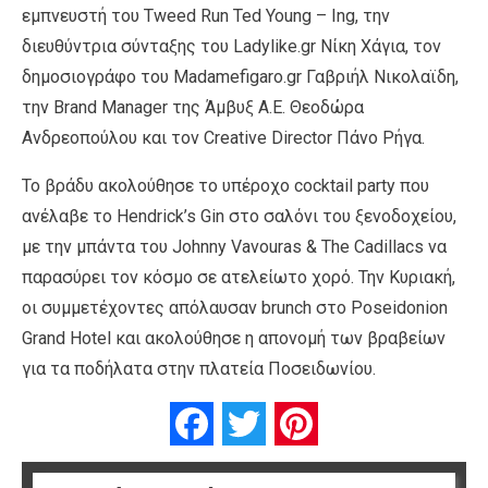
εμπνευστή του Tweed Run Ted Young – Ing, την
διευθύντρια σύνταξης του Ladylike.gr Νίκη Χάγια, τον
δημοσιογράφο του Madamefigaro.gr Γαβριήλ Νικολαϊδη,
την Brand Manager της Άμβυξ Α.Ε. Θεοδώρα
Ανδρεοπούλου και τον Creative Director Πάνο Ρήγα.
Το βράδυ ακολούθησε το υπέροχο cocktail party που
ανέλαβε το Hendrick’s Gin στο σαλόνι του ξενοδοχείου,
με την μπάντα του Johnny Vavouras & The Cadillacs να
παρασύρει τον κόσμο σε ατελείωτο χορό. Την Κυριακή,
οι συμμετέχοντες απόλαυσαν brunch στο Poseidonion
Grand Hotel και ακολούθησε η απονομή των βραβείων
για τα ποδήλατα στην πλατεία Ποσειδωνίου.
Facebook
Twitter
Pinterest