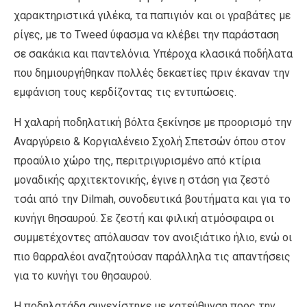
χαρακτηριστικά γιλέκα, τα παπιγιόν και οι γραβάτες με
ρίγες, με το Tweed ύφασμα να κλέβει την παράσταση
σε σακάκια και παντελόνια. Υπέροχα κλασικά ποδήλατα
που δημιουργήθηκαν πολλές δεκαετίες πριν έκαναν την
εμφάνιση τους κερδίζοντας τις εντυπώσεις.
Η χαλαρή ποδηλατική βόλτα ξεκίνησε με προορισμό την
Αναργύρειο & Κοργιαλένειο Σχολή Σπετσών όπου στον
προαύλιο χώρο της, περιτριγυρισμένο από κτίρια
μοναδικής αρχιτεκτονικής, έγινε η στάση για ζεστό
τσάι από την Dilmah, συνοδευτικά βουτήματα και για το
κυνήγι θησαυρού. Σε ζεστή και φιλική ατμόσφαιρα οι
συμμετέχοντες απόλαυσαν τον ανοιξιάτικο ήλιο, ενώ οι
πιο θαρραλέοι αναζητούσαν παράλληλα τις απαντήσεις
για το κυνήγι του θησαυρού.
Η ποδηλατάδα συνεχίστηκε με κατεύθυνση προς την