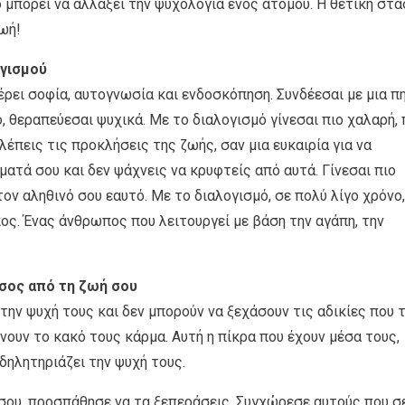
μπορεί να αλλάξει την ψυχολογία ενός ατόμου. Η θετική στά
ζωή!
ογισμού
ρει σοφία, αυτογνωσία και ενδοσκόπηση. Συνδέεσαι με μια π
ο, θεραπεύεσαι ψυχικά. Με το διαλογισμό γίνεσαι πιο χαλαρή, 
βλέπεις τις προκλήσεις της ζωής, σαν μια ευκαιρία για να
ματά σου και δεν ψάχνεις να κρυφτείς από αυτά. Γίνεσαι πιο
ον αληθινό σου εαυτό. Με το διαλογισμό, σε πολύ λίγο χρόνο,
ος. Ένας άνθρωπος που λειτουργεί με βάση την αγάπη, την
ίσος από τη ζωή σου
την ψυχή τους και δεν μπορούν να ξεχάσουν τις αδικίες που 
νουν το κακό τους κάρμα. Αυτή η πίκρα που έχουν μέσα τους,
δηλητηριάζει την ψυχή τους.
 σου, προσπάθησε να τα ξεπεράσεις. Συγχώρεσε αυτούς που σ