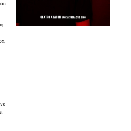
και
μή
ρα,
άνε
αι