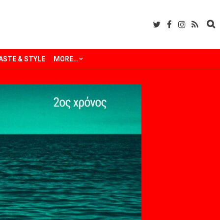
ASTE & STYLE
MORE…