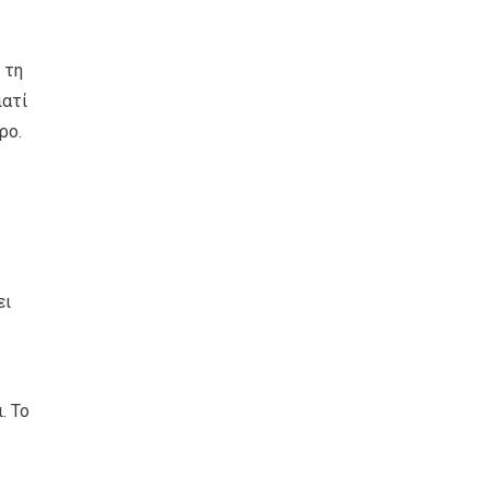
 τη
ιατί
ρο.
ει
. Το