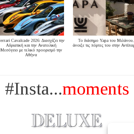
errari Cavalcade 2026: Διασχίζει την
Το διάσημο Yapa του Μιλάνου,
Αδριατική και την Ανατολική
άνοιξε τις πόρτες του στην Αντίπα
Μεσόγειo με τελικό προορισμό την
Αθήνα
#Insta...
moments