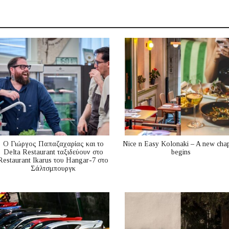
Ο Γιώργος Παπαζαχαρίας και το
Nice n Easy Kolonaki – A new cha
Delta Restaurant ταξιδεύουν στο
begins
Restaurant Ikarus του Hangar-7 στο
Σάλτσμπουργκ