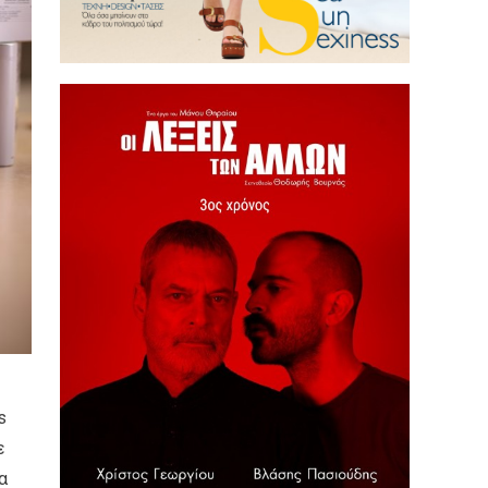
s
ε
α