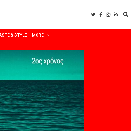
ASTE & STYLE
MORE…