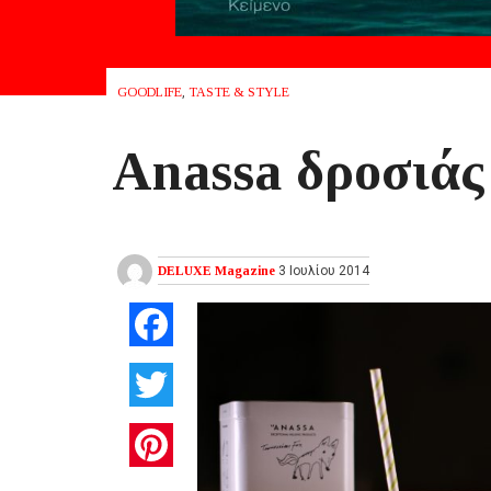
GOODLIFE
,
TASTE & STYLE
Anassa δροσιάς
DELUXE Magazine
3 Ιουλίου 2014
Facebook
Twitter
Pinterest