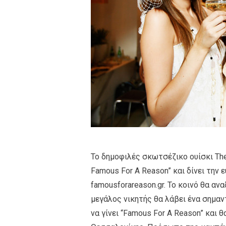
Το δημοφιλές σκωτσέζικο ουίσκι The
Famous For A Reason” και δίνει την 
famousforareason.gr. Το κοινό θα ανα
μεγάλος νικητής θα λάβει ένα σημαν
να γίνει “Famous For A Reason” και θ