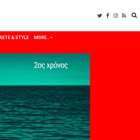
ASTE & STYLE
MORE…