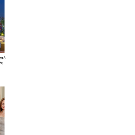
από
λη