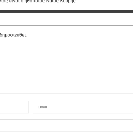
ας είναι ο ηθοποιός Νίκος Κουρής.
δημοσιευθεί.