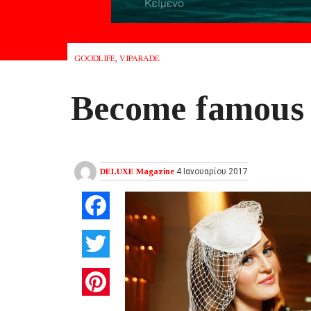
GOODLIFE
,
VIPARADE
Become famous 
DELUXE Magazine
4 Ιανουαρίου 2017
Facebook
Twitter
Pinterest