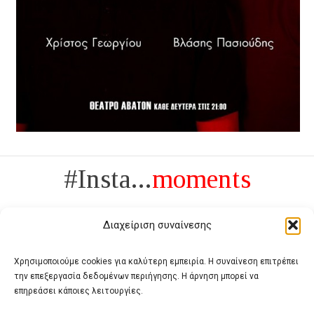
#Insta...
moments
Διαχείριση συναίνεσης
Χρησιμοποιούμε cookies για καλύτερη εμπειρία. Η συναίνεση επιτρέπει
την επεξεργασία δεδομένων περιήγησης. Η άρνηση μπορεί να
Πολυτέλεια δεν είναι το αντίθετο της ανέχειας, είναι το αντίθετο της
επηρεάσει κάποιες λειτουργίες.
χυδαιότητας
- Coco Chanel -