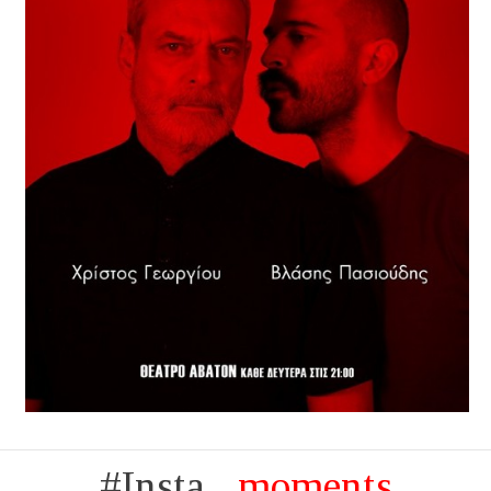
#Insta...
moments