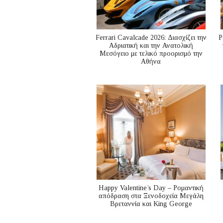
Ferrari Cavalcade 2026: Διασχίζει την
P
Αδριατική και την Ανατολική
Μεσόγειo με τελικό προορισμό την
Αθήνα
Happy Valentine’s Day – Ρομαντική
απόδραση στα Ξενοδοχεία Μεγάλη
Βρεταννία και King George