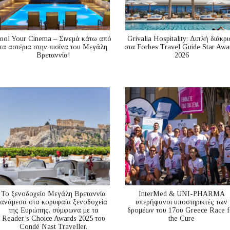
ool Your Cinema – Σινεμά κάτω από
Grivalia Hospitality: Διπλή διάκρι
τα αστέρια στην πισίνα του Μεγάλη
στα Forbes Travel Guide Star Awa
Βρεταννία!
2026
Το ξενοδοχείο Μεγάλη Βρεταννία
InterMed & UNI-PHARMA
ανάμεσα στα κορυφαία ξενοδοχεία
υπερήφανοι υποστηρικτές των
της Ευρώπης, σύμφωνα με τα
δρομέων του 17ου Greece Race f
Reader’s Choice Awards 2025 του
the Cure
Condé Nast Traveller.