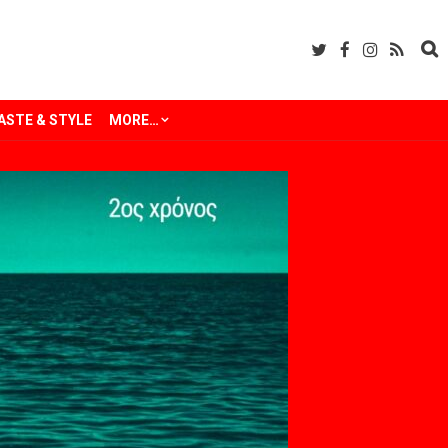
ASTE & STYLE
MORE…