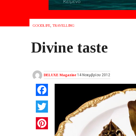
GOODLIFE
,
TRAVELLING
Divine taste
DELUXE Magazine
14 Νοεμβρίου 2012
Facebook
Twitter
Pinterest