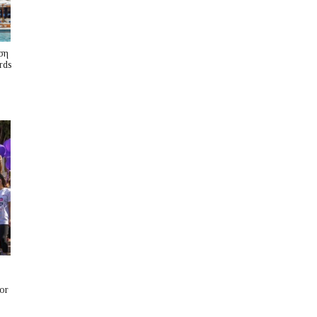
ση
rds
or