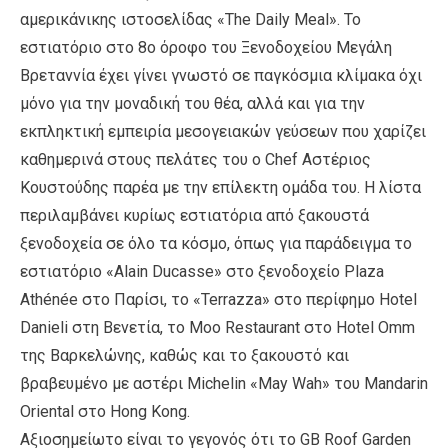
αμερικάνικης ιστοσελίδας «The Daily Meal». Το
εστιατόριο στο 8ο όροφο του Ξενοδοχείου Μεγάλη
Βρεταννία έχει γίνει γνωστό σε παγκόσμια κλίμακα όχι
μόνο για την μοναδική του θέα, αλλά και για την
εκπληκτική εμπειρία μεσογειακών γεύσεων που χαρίζει
καθημερινά στους πελάτες του ο Chef Αστέριος
Κουστούδης παρέα με την επίλεκτη ομάδα του. Η λίστα
περιλαμβάνει κυρίως εστιατόρια από ξακουστά
ξενοδοχεία σε όλο τα κόσμο, όπως για παράδειγμα το
εστιατόριο «Alain Ducasse» στο ξενοδοχείο Plaza
Athénée στο Παρίσι, το «Terrazza» στο περίφημο Hotel
Danieli στη Βενετία, το Moo Restaurant στο Hotel Omm
της Βαρκελώνης, καθώς και το ξακουστό και
βραβευμένο με αστέρι Michelin «May Wah» του Mandarin
Oriental στο Hong Kong.
Αξιοσημείωτο είναι το γεγονός ότι το GB Roof Garden