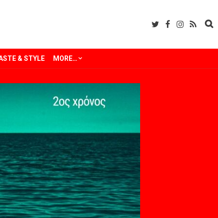
ASTE & STYLE
MORE…