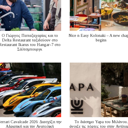
Ο Γιώργος Παπαζαχαρίας και το
Nice n Easy Kolonaki – A new cha
Delta Restaurant ταξιδεύουν στο
begins
Restaurant Ikarus του Hangar-7 στο
Σάλτσμπουργκ
errari Cavalcade 2026: Διασχίζει την
Το διάσημο Yapa του Μιλάνου,
Αδριατική και την Ανατολική
άνοιξε τις πόρτες του στην Αντίπα