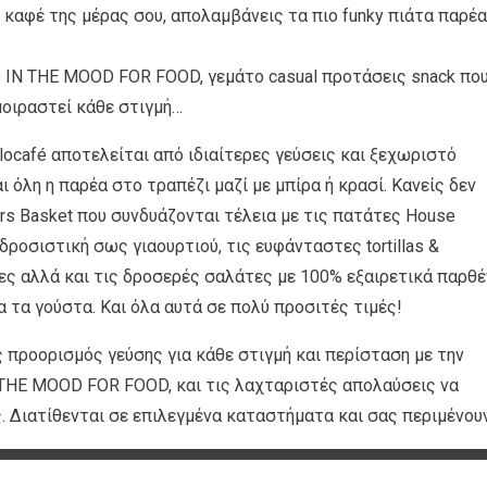
 καφέ της μέρας σου, απολαμβάνεις τα πιο funky πιάτα παρέ
 IN THE MOOD FOR FOOD, γεμάτο casual προτάσεις snack που
μοιραστεί κάθε στιγμή…
locafé αποτελείται από ιδιαίτερες γεύσεις και ξεχωριστό
ι όλη η παρέα στο τραπέζι μαζί με μπίρα ή κρασί. Κανείς δεν
rs Βasket που συνδυάζονται τέλεια με τις πατάτες House
ροσιστική σως γιαουρτιού, τις ευφάνταστες tortillas &
τες αλλά και τις δροσερές σαλάτες με 100% εξαιρετικά παρθ
α τα γούστα. Και όλα αυτά σε πολύ προσιτές τιμές!
ς προορισμός γεύσης για κάθε στιγμή και περίσταση με την
 THE MOOD FOR FOOD, και τις λαχταριστές απολαύσεις να
ς. Διατίθενται σε επιλεγμένα καταστήματα και σας περιμένου