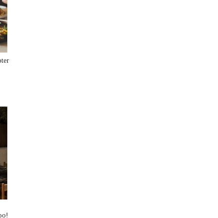
pter
ρο!