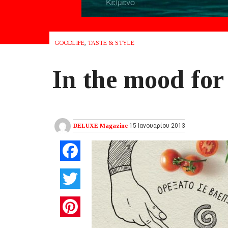
GOODLIFE
,
TASTE & STYLE
In the mood for
DELUXE Magazine
15 Ιανουαρίου 2013
Facebook
Twitter
Pinterest