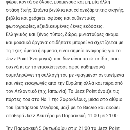
φέρει κοντά σε όλους, μυημένους και μη, μία άλλη
στάση ζωής. Σπάνια βινύλια και cd ανεξάρτητης σκηνής,
βιβλία και gadgets, αφίσες και αυθεντικές
φωτογραφίες, εξειδικευμένες ξένες εκδόσεις,
Ελληνικός και ξένος τύπος, δώρα, μινιατούρες ακόμα
και μουσικά όργανα: οτιδήποτε μπορεί να σχετίζεται με
τη τζαζ, άμεσα ή έμμεσα, είναι σημείο αναφοράς για το
Jazz Point. Ένα μαγαζί που δεν είναι ποτέ το ίδιο, όσο
συχνά κι αν το επισκέπτεσαι, αφού καθημερινά
συμπληρώνει τη συλλογή του με «ψαγμένα» αντικείμενα
και νέες εισαγωγές από την Ευρώπη αλλά και πέρα από
τον Ατλαντικό (π.χ. Ιαπωνία). Το Jazz Point άνοιξε τις
πόρτες του στο Νο 1 της Σοφοκλέους, μέσα στο αίθριο
του Γρυπάρειου Μεγάρου, μαζί με το Bacaro και ακούει
σταθερά Jazz Δευτέρα με Παρασκευή, 11.00 με 21.00.
Την Παρασκευή 5 Οκτωβρίου στις 21:00 το Jazz Point