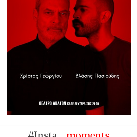
#Insta...
moments