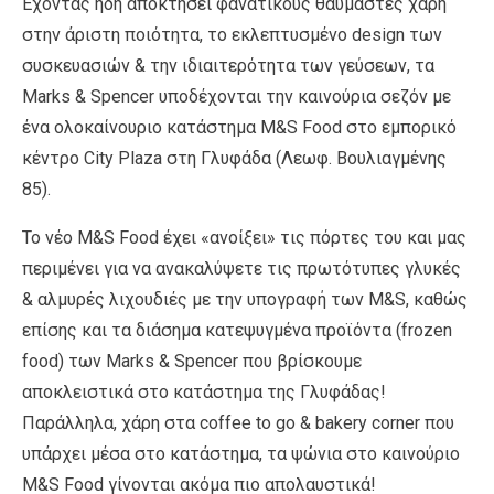
Έχοντας ήδη αποκτήσει φανατικούς θαυμαστές χάρη
στην άριστη ποιότητα, το εκλεπτυσμένο design των
συσκευασιών & την ιδιαιτερότητα των γεύσεων, τα
Marks & Spencer υποδέχονται την καινούρια σεζόν με
ένα ολοκαίνουριο κατάστημα M&S Food στο εμπορικό
κέντρο City Plaza στη Γλυφάδα (Λεωφ. Βουλιαγμένης
85).
Το νέο M&S Food έχει «ανοίξει» τις πόρτες του και μας
περιμένει για να ανακαλύψετε τις πρωτότυπες γλυκές
& αλμυρές λιχουδιές με την υπογραφή των M&S, καθώς
επίσης και τα διάσημα κατεψυγμένα προϊόντα (frozen
food) των Marks & Spencer που βρίσκουμε
αποκλειστικά στο κατάστημα της Γλυφάδας!
Παράλληλα, χάρη στα coffee to go & bakery corner που
υπάρχει μέσα στο κατάστημα, τα ψώνια στο καινούριο
M&S Food γίνονται ακόμα πιο απολαυστικά!