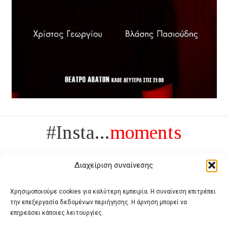
#Insta...
moments
Διαχείριση συναίνεσης
Χρησιμοποιούμε cookies για καλύτερη εμπειρία. Η συναίνεση επιτρέπει
την επεξεργασία δεδομένων περιήγησης. Η άρνηση μπορεί να
Πολυτέλεια δεν είναι το αντίθετο της ανέχειας, είναι το αντίθετο της
επηρεάσει κάποιες λειτουργίες.
χυδαιότητας