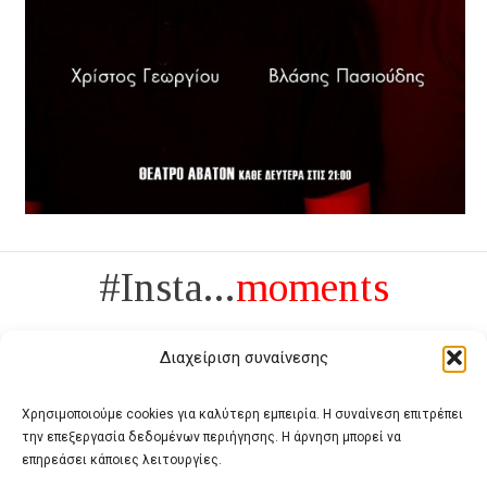
#Insta...
moments
Διαχείριση συναίνεσης
Χρησιμοποιούμε cookies για καλύτερη εμπειρία. Η συναίνεση επιτρέπει
την επεξεργασία δεδομένων περιήγησης. Η άρνηση μπορεί να
Πολυτέλεια δεν είναι το αντίθετο της ανέχειας, είναι το αντίθετο της
επηρεάσει κάποιες λειτουργίες.
χυδαιότητας