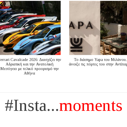
errari Cavalcade 2026: Διασχίζει την
Το διάσημο Yapa του Μιλάνου,
Αδριατική και την Ανατολική
άνοιξε τις πόρτες του στην Αντίπα
Μεσόγειo με τελικό προορισμό την
Αθήνα
#Insta...
moments