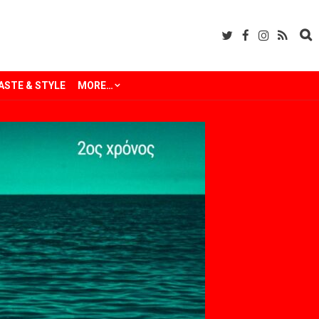
ASTE & STYLE
MORE…