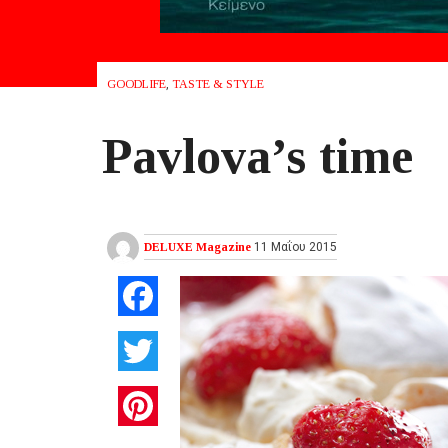
GOODLIFE
,
TASTE & STYLE
Pavlova’s time
DELUXE Magazine
11 Μαΐου 2015
Facebook
Twitter
Pinterest