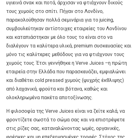
υγιεινά σνακ και ποτά, άρχισαν να φτιάχνουν δικούς
τους χυμούς στο σπίτι. Πήγαν στο Λονδίνο,
παρακολούθησαν πολλά σεμινάρια για το juicing,
συμβουλεύτηκαν αντίστοιχες εταιρείες του Λονδίνου
και καταπιάστηκαν με όλο τους το είναι στο να
διαλέγουν τα καλύτερα υλικά, premium συσκευασίες και
μόνο τις καλύτερες μεθόδους για να φτιάχνουν τους
χυμούς τους. Έτσι γεννήθηκε η Verve Juices –η πρώτη
εταιρεία στην Ελλάδα που παρασκευάζει, εμφιαλώνει
και διαθέτει cold pressed χυμούς (ψυχρής έκθλιψης)
από λαχανικά, φρούτα και βότανα, καθώς και
ολοκληρωμένα πακέτα αποτοξίνωσης.
Η φιλοσοφία της Verve Juices είναι να ζείτε καλά, να
φροντίζετε σωστά το σώμα σας και να επιστρέψετε
στις ρίζες σας, καταναλώνοντας ωμές, οργανικές,
φρέσκες και μη επεξεργασμένες τροφές. Στόχος της