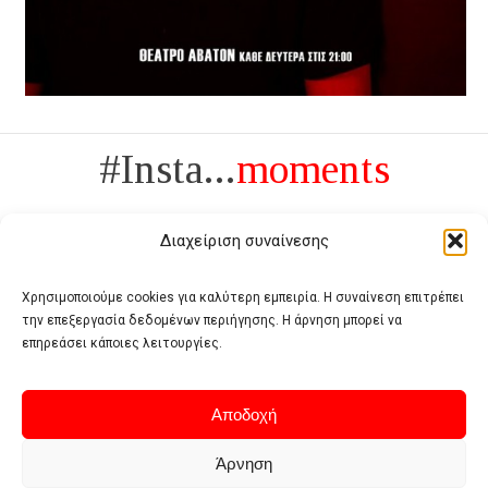
#Insta...
moments
Διαχείριση συναίνεσης
Χρησιμοποιούμε cookies για καλύτερη εμπειρία. Η συναίνεση επιτρέπει
την επεξεργασία δεδομένων περιήγησης. Η άρνηση μπορεί να
Πολυτέλεια δεν είναι το αντίθετο της ανέχειας, είναι το αντίθετο της
επηρεάσει κάποιες λειτουργίες.
χυδαιότητας
- Coco Chanel -
Αποδοχή
Άρνηση