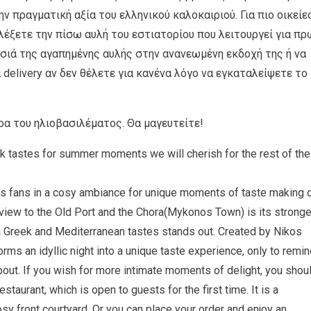
ην πραγματική αξία του ελληνικού καλοκαιριού. Για πιο οικείε
λέξετε την πίσω αυλή του εστιατορίου που λειτουργεί για π
ιά της αγαπημένης αυλής στην ανανεωμένη εκδοχή της ή να
 delivery αν δεν θέλετε για κανένα λόγο να εγκαταλείψετε το
ώρα του ηλιοβασιλέματος. Θα μαγευτείτε!
 tastes for summer moments we will cherish for the rest of the
 fans in a cosy ambiance for unique moments of taste making 
iew to the Old Port and the Chora(Mykonos Town) is its strong
sh Greek and Mediterranean tastes stands out. Created by Nikos
rms an idyllic night into a unique taste experience, only to remi
bout. If you wish for more intimate moments of delight, you shou
estaurant, which is open to guests for the first time. It is a
osy front courtyard. Or you can place your order and enjoy an