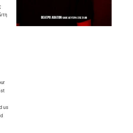
ς
ρώτη
our
est
nd us
ld