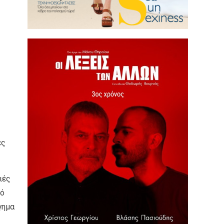
ές
ιές
ιό
γημα