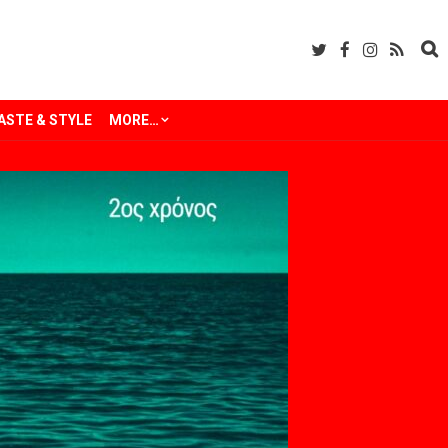
ASTE & STYLE
MORE…