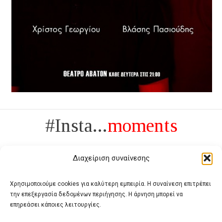
#Insta...
moments
Διαχείριση συναίνεσης
Χρησιμοποιούμε cookies για καλύτερη εμπειρία. Η συναίνεση επιτρέπει
την επεξεργασία δεδομένων περιήγησης. Η άρνηση μπορεί να
Πολυτέλεια δεν είναι το αντίθετο της ανέχειας, είναι το αντίθετο της
επηρεάσει κάποιες λειτουργίες.
χυδαιότητας
- Coco Chanel -