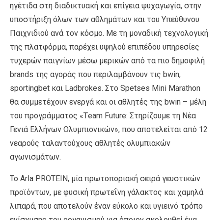
ηγέτιδα στη διαδικτυακή και επίγεια ψυχαγωγία, στην
υποστήριξη όλων των αθλημάτων και του Υπεύθυνου
Παιχνιδιού ανά τον κόσμο. Με τη μοναδική τεχνολογική
της πλατφόρμα, παρέχει υψηλού επιπέδου υπηρεσίες
τυχερών παιγνίων μέσω μερικών από τα πιο δημοφιλή
brands της αγοράς που περιλαμβάνουν τις bwin,
sportingbet και Ladbrokes. Στο Spetses Mini Marathon
θα συμμετέχουν ενεργά και οι αθλητές της bwin – μέλη
του προγράμματος «Τeam Future: Στηρίζουμε τη Νέα
Γενιά Ελλήνων Ολυμπιονικών», που αποτελείται από 12
νεαρούς ταλαντούχους αθλητές ολυμπιακών
αγωνισμάτων.
Το Arla PROTEIN, μία πρωτοποριακή σειρά γευστικών
προϊόντων, με φυσική πρωτεΐνη γάλακτος και χαμηλά
λιπαρά, που αποτελούν έναν εύκολο και υγιεινό τρόπο
ενίσχυσης του οργανισμού για όποιον ακολουθεί ένα