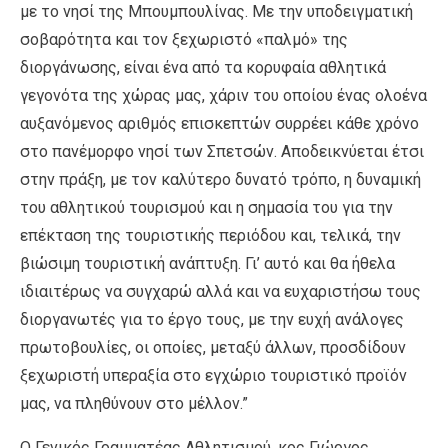
με το νησί της Μπουμπουλίνας. Με την υποδειγματική
σοβαρότητα και τον ξεχωριστό «παλμό» της
διοργάνωσης, είναι ένα από τα κορυφαία αθλητικά
γεγονότα της χώρας μας, χάριν του οποίου ένας ολοένα
αυξανόμενος αριθμός επισκεπτών συρρέει κάθε χρόνο
στο πανέμορφο νησί των Σπετσών. Αποδεικνύεται έτσι
στην πράξη, με τον καλύτερο δυνατό τρόπο, η δυναμική
του αθλητικού τουρισμού και η σημασία του για την
επέκταση της τουριστικής περιόδου και, τελικά, την
βιώσιμη τουριστική ανάπτυξη. Γι’ αυτό και θα ήθελα
ιδιαιτέρως να συγχαρώ αλλά και να ευχαριστήσω τους
διοργανωτές για το έργο τους, με την ευχή ανάλογες
πρωτοβουλίες, οι οποίες, μεταξύ άλλων, προσδίδουν
ξεχωριστή υπεραξία στο εγχώριο τουριστικό προϊόν
μας, να πληθύνουν στο μέλλον.”
Ο Γενικός Γραμματέας Αθλητισμού, κος Γιώργος