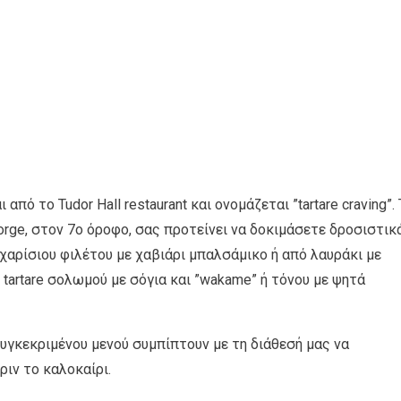
πό το Tudor Hall restaurant και ονομάζεται ”tartare craving”. 
orge, στον 7ο όροφο, σας προτείνει να δοκιμάσετε δροσιστικ
σχαρίσιου φιλέτου με χαβιάρι μπαλσάμικo ή από λαυράκι με
 tartare σολωμού με σόγια και ”wakame” ή τόνου με ψητά
 συγκεκριμένου μενού συμπίπτουν με τη διάθεσή μας να
ριν το καλοκαίρι.