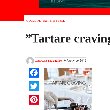
GOODLIFE
,
TASTE & STYLE
”Tartare cravin
DELUXE Magazine
19 Απριλίου 2016
Facebook
Twitter
Pinterest