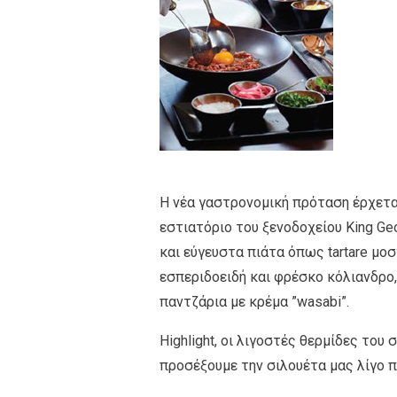
H νέα γαστρονομική πρόταση έρχεται α
εστιατόριο του ξενοδοχείου King Ge
και εύγευστα πιάτα όπως tartare μο
εσπεριδοειδή και φρέσκο κόλιανδρο,
παντζάρια με κρέμα ”wasabi”.
Highlight, οι λιγοστές θερμίδες του
προσέξουμε την σιλουέτα μας λίγο π