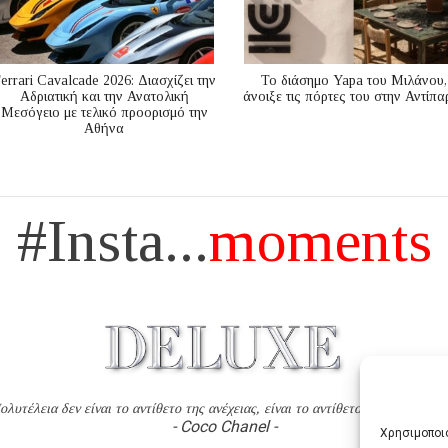
errari Cavalcade 2026: Διασχίζει την
Το διάσημο Yapa του Μιλάνου,
Αδριατική και την Ανατολική
άνοιξε τις πόρτες του στην Αντίπα
Μεσόγειo με τελικό προορισμό την
Αθήνα
#Insta...
moments
ολυτέλεια δεν είναι το αντίθετο της ανέχειας, είναι το αντίθετο της χυδαιότητ
- Coco Chanel -
Χρησιμοποιο