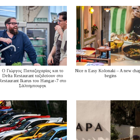
Ο Γιώργος Παπαζαχαρίας και το
Nice n Easy Kolonaki – A new cha
Delta Restaurant ταξιδεύουν στο
begins
Restaurant Ikarus του Hangar-7 στο
Σάλτσμπουργκ