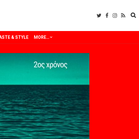
ASTE & STYLE
MORE…