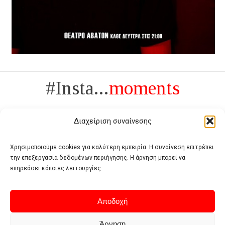
#Insta...
moments
Διαχείριση συναίνεσης
Χρησιμοποιούμε cookies για καλύτερη εμπειρία. Η συναίνεση επιτρέπει
την επεξεργασία δεδομένων περιήγησης. Η άρνηση μπορεί να
Πολυτέλεια δεν είναι το αντίθετο της ανέχειας, είναι το αντίθετο της
επηρεάσει κάποιες λειτουργίες.
χυδαιότητας
- Coco Chanel -
Αποδοχή
Άρνηση