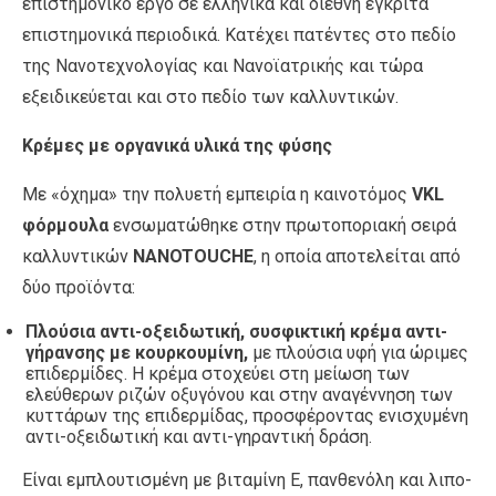
επιστημονικό έργο σε ελληνικά και διεθνή έγκριτα
επιστημονικά περιοδικά. Κατέχει πατέντες στο πεδίο
της Νανοτεχνολογίας και Νανοϊατρικής και τώρα
εξειδικεύεται και στο πεδίο των καλλυντικών.
Κρέμες με οργανικά υλικά της φύσης
Με «όχημα» την πολυετή εμπειρία η καινοτόμος
VKL
φόρμουλα
ενσωματώθηκε στην πρωτοποριακή σειρά
καλλυντικών
NANOTOUCHE
, η οποία αποτελείται από
δύο προϊόντα:
Πλούσια αντι-οξειδωτική, συσφικτική κρέμα αντι-
γήρανσης με κουρκουμίνη,
με πλούσια υφή για ώριμες
επιδερμίδες. Η κρέμα στοχεύει στη μείωση των
ελεύθερων ριζών οξυγόνου και στην αναγέννηση των
κυττάρων της επιδερμίδας, προσφέροντας ενισχυμένη
αντι-οξειδωτική και αντι-γηραντική δράση.
Είναι εμπλουτισμένη με βιταμίνη Ε, πανθενόλη και λιπο-