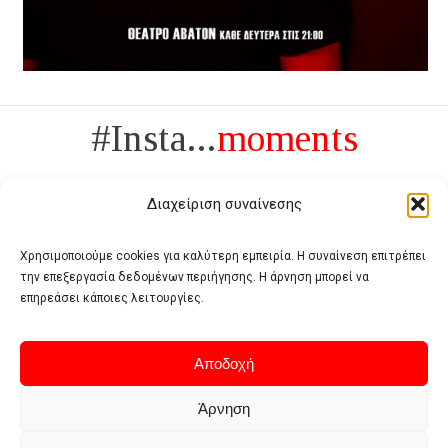
#Insta...
moments
Διαχείριση συναίνεσης
Χρησιμοποιούμε cookies για καλύτερη εμπειρία. Η συναίνεση επιτρέπει
την επεξεργασία δεδομένων περιήγησης. Η άρνηση μπορεί να
Πολυτέλεια δεν είναι το αντίθετο της ανέχειας, είναι το αντίθετο της
επηρεάσει κάποιες λειτουργίες.
χυδαιότητας
- Coco Chanel -
Αποδοχή
Άρνηση