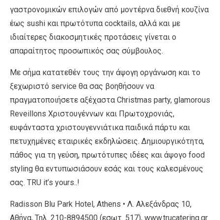
γαστρονομικών επιλογών από μοντέρνα διεθνή κουζίνα
έως sushi και πρωτότυπα cocktails, αλλά και με
ιδιαίτερες διακοσμητικές προτάσεις γίνεται ο
απαραίτητος προσωπικός σας σύμβουλος.
Με σήμα κατατεθέν τους την άψογη οργάνωση και το
ξεχωριστό service θα σας βοηθήσουν να
πραγματοποιήσετε αξέχαστα Christmas party, glamorous
Reveillons Xριστουγέννων και Πρωτοχρονιάς,
ευφάνταστα χριστουγεννιάτικα παιδικά πάρτυ και
πετυχημένες εταιρικές εκδηλώσεις. Δημιουργικότητα,
πάθος για τη γεύση, πρωτότυπες ιδέες και άψογο food
styling θα εντυπωσιάσουν εσάς και τους καλεσμένους
σας. ΤRU it’s yours..!
Radisson Blu Park Hotel, Athens • Λ. Αλεξάνδρας 10,
Αθήνα, Τηλ. 210-8894500 (εσωτ. 517), www.trucatering.gr