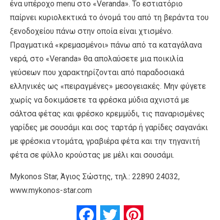
ένα υπέροχο menu στο «Veranda». Το εστιατόριο
παίρνει κυριολεκτικά το όνομά του από τη βεράντα του
ξενοδοχείου πάνω στην οποία είναι χτισμένο.
Πραγματικά «κρεμασμένοι» πάνω από τα καταγάλανα
νερά, στο «Veranda» θα απολαύσετε μια ποικιλία
γεύσεων που χαρακτηρίζονται από παραδοσιακά
ελληνικές ως «πειραγμένες» μεσογειακές. Μην φύγετε
χωρίς να δοκιμάσετε τα φρέσκα μύδια αχνιστά με
σάλτσα φέτας και φρέσκο κρεμμύδι, τις παναρισμένες
γαρίδες με σουσάμι και σος ταρτάρ ή γαρίδες σαγανάκι
με φρέσκια ντομάτα, γραβιέρα φέτα και την τηγανιτή
φέτα σε φύλλο κρούστας με μέλι και σουσάμι.
Mykonos Star, Άγιος Σώστης, τηλ.: 22890 24032,
www.mykonos-star.com
Facebook
Twitter
Pinterest