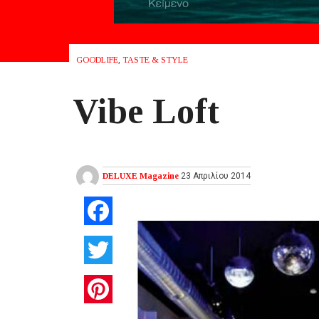
GOODLIFE
,
TASTE & STYLE
Vibe Loft
DELUXE Magazine
23 Απριλίου 2014
Facebook
Twitter
Pinterest