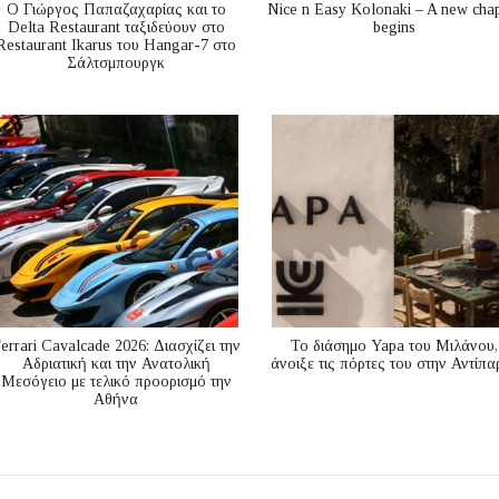
Ο Γιώργος Παπαζαχαρίας και το
Nice n Easy Kolonaki – A new cha
Delta Restaurant ταξιδεύουν στο
begins
Restaurant Ikarus του Hangar-7 στο
Σάλτσμπουργκ
errari Cavalcade 2026: Διασχίζει την
Το διάσημο Yapa του Μιλάνου,
Αδριατική και την Ανατολική
άνοιξε τις πόρτες του στην Αντίπα
Μεσόγειo με τελικό προορισμό την
Αθήνα