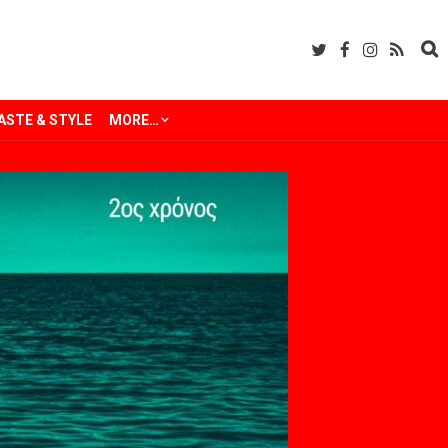
ASTE & STYLE
MORE…