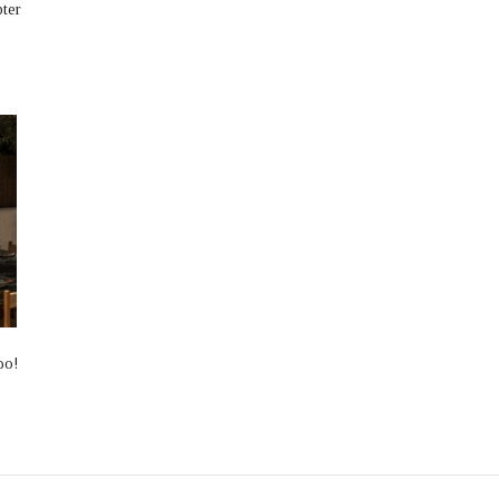
pter
ρο!