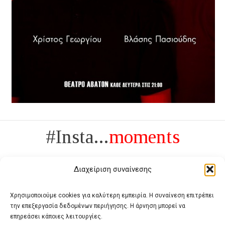
#Insta...
moments
Διαχείριση συναίνεσης
Χρησιμοποιούμε cookies για καλύτερη εμπειρία. Η συναίνεση επιτρέπει
την επεξεργασία δεδομένων περιήγησης. Η άρνηση μπορεί να
Πολυτέλεια δεν είναι το αντίθετο της ανέχειας, είναι το αντίθετο της
επηρεάσει κάποιες λειτουργίες.
χυδαιότητας