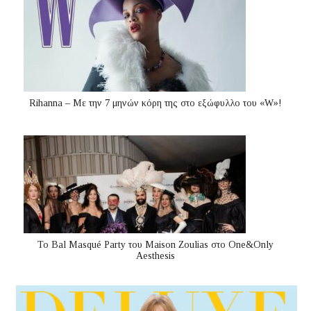
Rihanna – Με την 7 μηνών κόρη της στο εξώφυλλο του «W»!
Το Bal Masqué Party του Maison Zoulias στο One&Only
Aesthesis