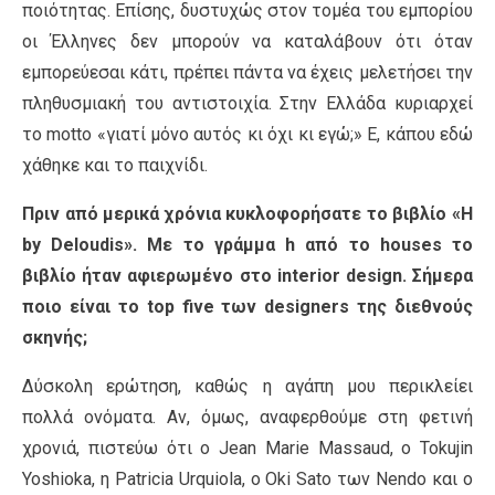
ποιότητας. Επίσης, δυστυχώς στον τομέα του εμπορίου
οι Έλληνες δεν μπορούν να καταλάβουν ότι όταν
εμπορεύεσαι κάτι, πρέπει πάντα να έχεις μελετήσει την
πληθυσμιακή του αντιστοιχία. Στην Ελλάδα κυριαρχεί
το motto «γιατί μόνο αυτός κι όχι κι εγώ;» Ε, κάπου εδώ
χάθηκε και το παιχνίδι.
Πριν από μερικά χρόνια κυκλοφορήσατε το βιβλίο «H
by Deloudis». Mε το γράμμα h από το houses το
βιβλίο ήταν αφιερωμένο στο interior design. Σήμερα
ποιο είναι το top five των designers της διεθνούς
σκηνής;
Δύσκολη ερώτηση, καθώς η αγάπη μου περικλείει
πολλά ονόματα. Αν, όμως, αναφερθούμε στη φετινή
χρονιά, πιστεύω ότι ο Jean Marie Massaud, ο Tokujin
Yoshioka, η Patricia Urquiola, ο Oki Sato των Nendo και ο