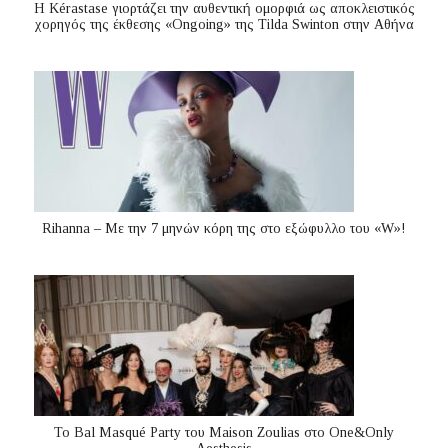
Η Kérastase γιορτάζει την αυθεντική ομορφιά ως αποκλειστικός
χορηγός της έκθεσης «Ongoing» της Tilda Swinton στην Αθήνα
Rihanna – Με την 7 μηνών κόρη της στο εξώφυλλο του «W»!
Το Bal Masqué Party του Maison Zoulias στο One&Only