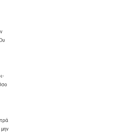
ν
«Ου
ι-
Όσο
ετρά
 μην