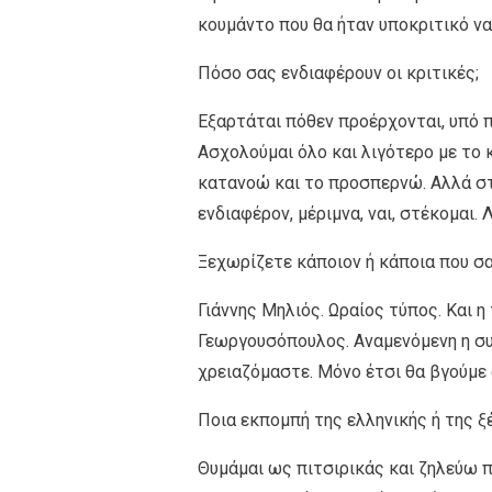
κουμάντο που θα ήταν υποκριτικό ν
Πόσο σας ενδιαφέρουν οι κριτικές;
Εξαρτάται πόθεν προέρχονται, υπό π
Ασχολούμαι όλο και λιγότερο με το κ
κατανοώ και το προσπερνώ. Αλλά στις
ενδιαφέρον, μέριμνα, ναι, στέκομαι
Ξεχωρίζετε κάποιον ή κάποια που σας
Γιάννης Μηλιός. Ωραίος τύπος. Και 
Γεωργουσόπουλος. Αναμενόμενη η συγ
χρειαζόμαστε. Μόνο έτσι θα βγούμε
Ποια εκπομπή της ελληνικής ή της ξ
Θυμάμαι ως πιτσιρικάς και ζηλεύω πά