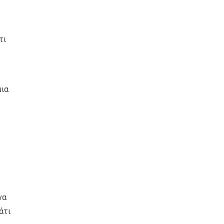
τι
μια
να
άτι