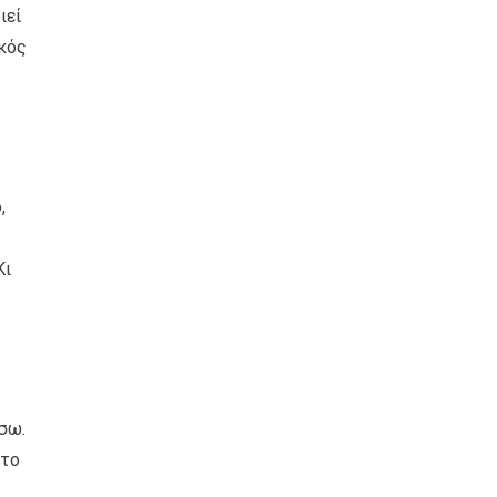
ιεί
κός
,
Κι
σω.
στο