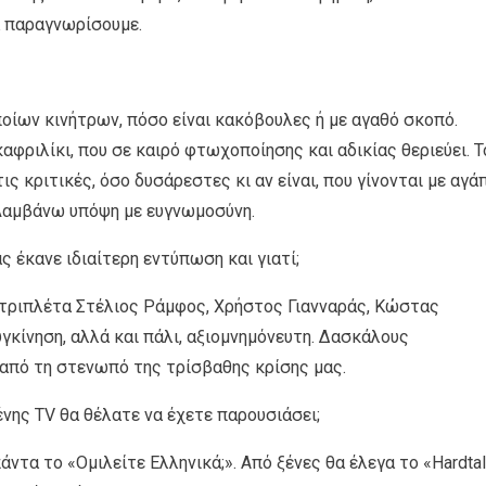
α παραγνωρίσουμε.
οίων κινήτρων, πόσο είναι κακόβουλες ή με αγαθό σκοπό.
αφριλίκι, που σε καιρό φτωχοποίησης και αδικίας θεριεύει. Τ
 κριτικές, όσο δυσάρεστες κι αν είναι, που γίνονται με αγάπ
. Λαμβάνω υπόψη με ευγνωμοσύνη.
 έκανε ιδιαίτερη εντύπωση και γιατί;
η τριπλέτα Στέλιος Ράμφος, Χρήστος Γιανναράς, Κώστας
κίνηση, αλλά και πάλι, αξιομνημόνευτη. Δασκάλους
 από τη στενωπό της τρίσβαθης κρίσης μας.
ένης TV θα θέλατε να έχετε παρουσιάσει;
ντα το «Ομιλείτε Ελληνικά;». Από ξένες θα έλεγα το «Hardta