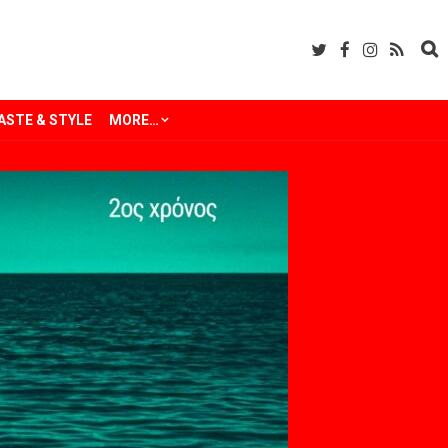
ASTE & STYLE
MORE…