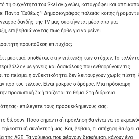
 τη συχνότητα του Skai ανιχνεύει, καταγράφει και οπτικοπο
ε. Πάντα “Ευθέως”! Δημοσιογράφος παλαιάς κοπής ή ρομαντι
 νεαρός δανδής της TV μας συστήνεται μέσα από μια
η, επιβεβαιώνοντας πως ήρθε για να μείνει.
παραίτητη προϋπόθεση επιτυχίας;
κάτι μυστικό, υποθέτω, στην επίτευξη των στόχων. Το ταλέντο
περιβάλλον με γονείς και δασκάλους που ενθαρρύνουν τις
ι το πείσμα, η ανθεκτικότητα, δεν λειτουργούν χωρίς πίστη. 
αν προ του τέλους. Είναι μακρύς ο δρόμος. Μια πρόσκαιρη
την προσωπική ζωή παίζεται το θέμα. Στη διάρκεια.
ρότητας- επιλέγετε τους προσκεκλημένους σας;
 το δώσουν. Πόσο σημαντική πρόκληση θα είναι να το εκμαιεύ
 τηλεοπτική συνάντησή μας. Και, βέβαια, τι απήχηση θα έχει 
α της AGB. Τα νούμερα, που φέρνουν διαφήμιση, κάνουν ένα