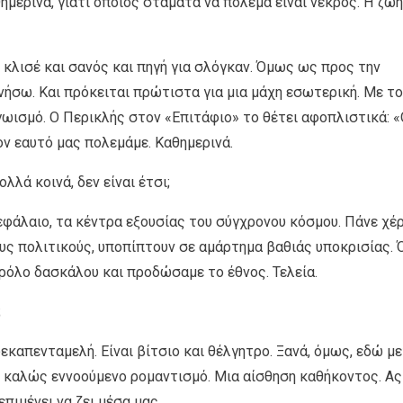
ημερινά, γιατί όποιος σταματά να πολεμά είναι νεκρός. Η ζωή
ε κλισέ και σανός και πηγή για σλόγκαν. Όμως ως προς την
ήσω. Και πρόκειται πρώτιστα για μια μάχη εσωτερική. Με το
εγωισμό. Ο Περικλής στον «Επιτάφιο» το θέτει αφοπλιστικά: 
ν εαυτό μας πολεμάμε. Καθημερινά.
λλά κοινά, δεν είναι έτσι;
 κεφάλαιο, τα κέντρα εξουσίας του σύγχρονου κόσμου. Πάνε χέρ
υς πολιτικούς, υποπίπτουν σε αμάρτημα βαθιάς υποκρισίας. 
ρόλο δασκάλου και προδώσαμε το έθνος. Τελεία.
;
δεκαπενταμελή. Είναι βίτσιο και θέλγητρο. Ξανά, όμως, εδώ μ
ν καλώς εννοούμενο ρομαντισμό. Μια αίσθηση καθήκοντος. Ας
πιμένει να ζει μέσα μας.