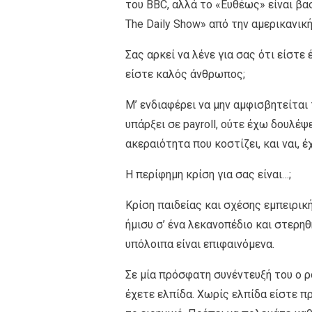
του BBC, αλλά το «Ευθέως» είναι βασ
The Daily Show» από την αμερικανικ
Σας αρκεί να λένε για σας ότι είστε
είστε καλός άνθρωπος;
Μ’ ενδιαφέρει να μην αμφισβητείται 
υπάρξει σε payroll, ούτε έχω δουλέψ
ακεραιότητα που κοστίζει, και ναι, 
Η περίφημη κρίση για σας είναι…;
Κρίση παιδείας και σχέσης εμπειρικ
ήμισυ σ’ ένα λεκανοπέδιο και στερη
υπόλοιπα είναι επιφαινόμενα.
Σε μία πρόσφατη συνέντευξή του ο ρ
έχετε ελπίδα. Χωρίς ελπίδα είστε πρ