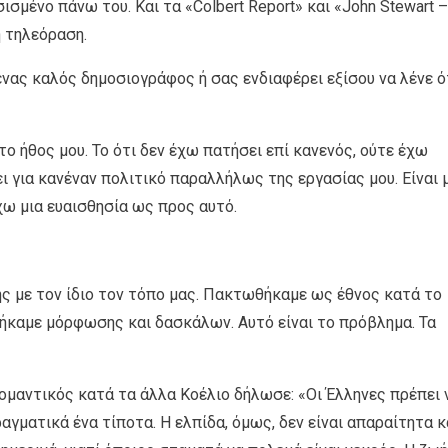
ισμένο πάνω του. Και τα «Colbert Report» και «John Stewart –
ή τηλεόραση.
 ένας καλός δημοσιογράφος ή σας ενδιαφέρει εξίσου να λένε ό
το ήθος μου. Το ότι δεν έχω πατήσει επί κανενός, ούτε έχω
ει για κανέναν πολιτικό παραλλήλως της εργασίας μου. Είναι 
έχω μια ευαισθησία ως προς αυτό.
ής με τον ίδιο τον τόπο μας. Πακτωθήκαμε ως έθνος κατά το
θήκαμε μόρφωσης και δασκάλων. Αυτό είναι το πρόβλημα. Τα
ομαντικός κατά τα άλλα Κοέλιο δήλωσε: «Οι Έλληνες πρέπει 
αγματικά ένα τίποτα. Η ελπίδα, όμως, δεν είναι απαραίτητα κ