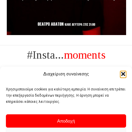
#Insta...
moments
Διαχείριση συναίνεσης
Χρησιμοποιούμε cookies για καλύτερη εμπειρία. Η συναίνεση επιτρέπει
την επεξεργασία δεδομένων περιήγησης. Η άρνηση μπορεί να
Πολυτέλεια δεν είναι το αντίθετο της ανέχειας, είναι το αντίθετο της
επηρεάσει κάποιες λειτουργίες.
χυδαιότητας
- Coco Chanel -
Αποδοχή