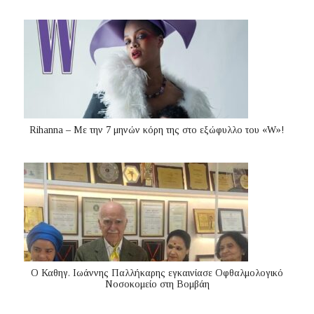
Rihanna – Με την 7 μηνών κόρη της στο εξώφυλλο του «W»!
Ο Καθηγ. Ιωάννης Παλλήκαρης εγκαινίασε Οφθαλμολογικό
Νοσοκομείο στη Βομβάη