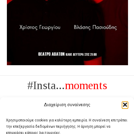
#Insta...
moments
Διαχείριση συναίνεσης
Χρησιμοποιούμε cookies για καλύτερη εμπειρία. Η συναίνεση επιτρέπει
την επεξεργασία δεδομένων περιήγησης. Η άρνηση μπορεί να
Πολυτέλεια δεν είναι το αντίθετο της ανέχειας, είναι το αντίθετο της
επηρεάσει κάποιες λειτουργίες.