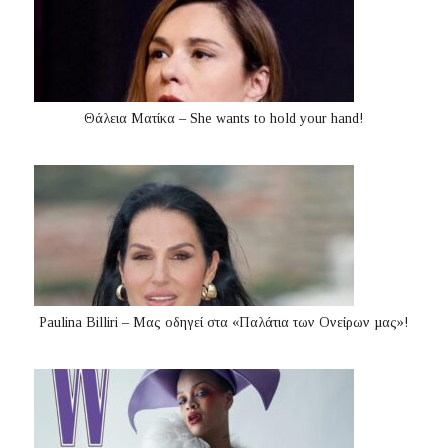
Θάλεια Ματίκα – She wants to hold your hand!
Paulina Billiri – Μας οδηγεί στα «Παλάτια των Ονείρων µας»!