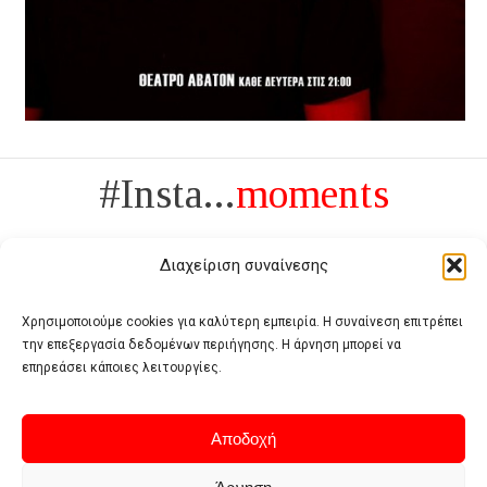
#Insta...
moments
Διαχείριση συναίνεσης
Χρησιμοποιούμε cookies για καλύτερη εμπειρία. Η συναίνεση επιτρέπει
την επεξεργασία δεδομένων περιήγησης. Η άρνηση μπορεί να
Πολυτέλεια δεν είναι το αντίθετο της ανέχειας, είναι το αντίθετο της
επηρεάσει κάποιες λειτουργίες.
χυδαιότητας
- Coco Chanel -
Αποδοχή