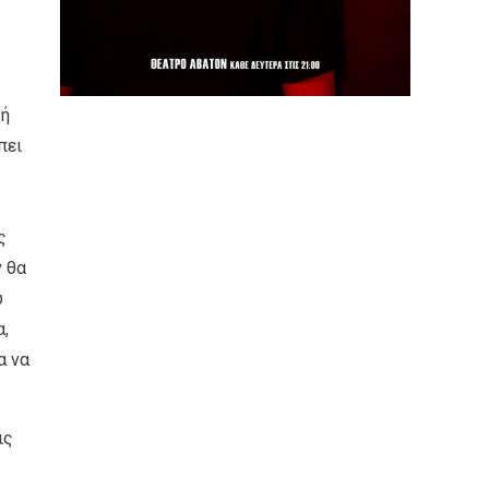
λή
πει
ς
ν θα
υ
,
α να
ις