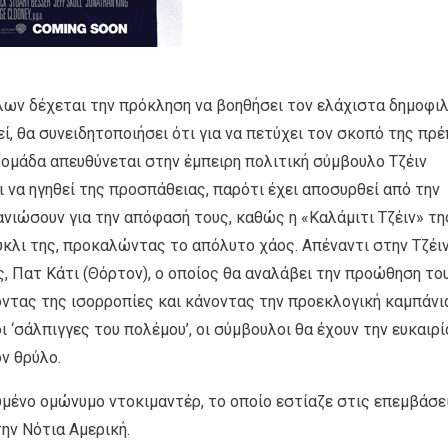
ων δέχεται την πρόκληση να βοηθήσει τον ελάχιστα δημοφι
ί, θα συνειδητοποιήσει ότι για να πετύχει τον σκοπό της πρέ
 ομάδα απευθύνεται στην έμπειρη πολιτική σύμβουλο Τζέιν
ι να ηγηθεί της προσπάθειας, παρότι έχει αποσυρθεί από την
νιώσουν για την απόφασή τους, καθώς η «Καλάμιτι Τζέιν» τη
κλι της, προκαλώντας το απόλυτο χάος. Απέναντι στην Τζέι
, Πατ Κάτι (Θόρτον), ο οποίος θα αναλάβει την προώθηση το
ντας της ισορροπίες και κάνοντας την προεκλογική καμπάνια
‘σάλπιγγες του πολέμου’, οι σύμβουλοι θα έχουν την ευκαιρί
ν θρύλο.
υμένο ομώνυμο ντοκιμαντέρ, το οποίο εστίαζε στις επεμβάσε
ν Νότια Αμερική.