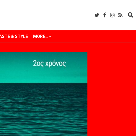
ASTE & STYLE
MORE…