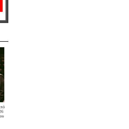
Από
26
ου