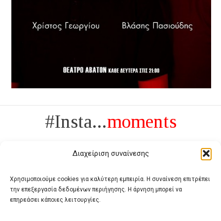
#Insta...
moments
Διαχείριση συναίνεσης
Χρησιμοποιούμε cookies για καλύτερη εμπειρία. Η συναίνεση επιτρέπει
την επεξεργασία δεδομένων περιήγησης. Η άρνηση μπορεί να
Πολυτέλεια δεν είναι το αντίθετο της ανέχειας, είναι το αντίθετο της
επηρεάσει κάποιες λειτουργίες.
χυδαιότητας
- Coco Chanel -