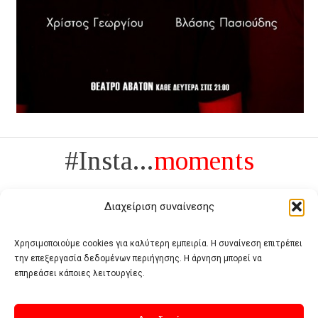
#Insta...
moments
Διαχείριση συναίνεσης
Χρησιμοποιούμε cookies για καλύτερη εμπειρία. Η συναίνεση επιτρέπει
την επεξεργασία δεδομένων περιήγησης. Η άρνηση μπορεί να
Πολυτέλεια δεν είναι το αντίθετο της ανέχειας, είναι το αντίθετο της
επηρεάσει κάποιες λειτουργίες.
χυδαιότητας
- Coco Chanel -