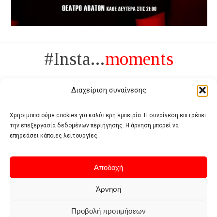
#Insta...
moments
Διαχείριση συναίνεσης
Χρησιμοποιούμε cookies για καλύτερη εμπειρία. Η συναίνεση επιτρέπει
την επεξεργασία δεδομένων περιήγησης. Η άρνηση μπορεί να
Πολυτέλεια δεν είναι το αντίθετο της ανέχειας, είναι το αντίθετο της
επηρεάσει κάποιες λειτουργίες.
χυδαιότητας
- Coco Chanel -
Αποδοχή
Άρνηση
Προβολή προτιμήσεων
Home
Terms of use
Privacy policy
Cookie policy
Contact