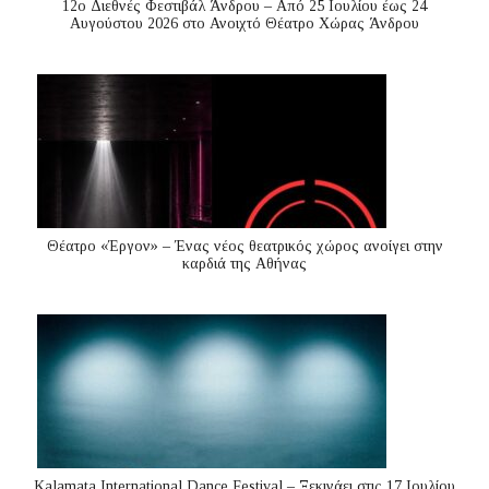
12ο Διεθνές Φεστιβάλ Άνδρου – Από 25 Ιουλίου έως 24
Αυγούστου 2026 στο Ανοιχτό Θέατρο Χώρας Άνδρου
Θέατρο «Έργον» – Ένας νέος θεατρικός χώρος ανοίγει στην
καρδιά της Αθήνας
Kalamata International Dance Festival – Ξεκινάει στις 17 Ιουλίου