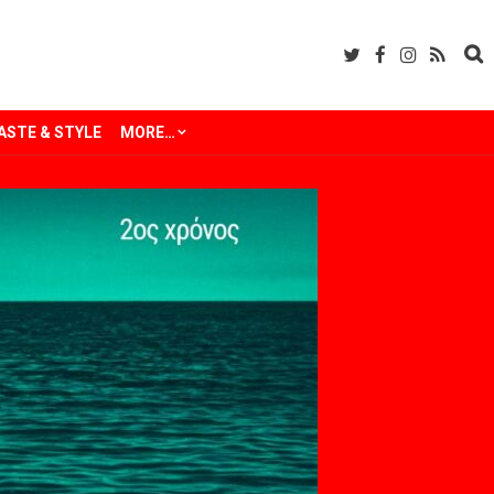
ASTE & STYLE
MORE…