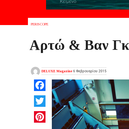
PERISCOPE
Αρτώ & Βαν Γκογ
DELUXE Magazine
6 Φεβρουαρίου 2015
Facebook
Twitter
Pinterest