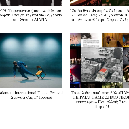
«170 Τετραγωνικά (moonwalk)» του
12ο Διεθνές Φεστιβάλ Άνδρου – 
ιωργή Τσουρή έρχεται για 8η χρονιά
25 Ιουλίου έως 24 Αυγούστου 20
στο Θέατρο ΔΙΑΝΑ
στο Ανοιχτό Θέατρο Χώρας Άνδρ
alamata International Dance Festival
Το πολυθεματικό φεστιβάλ «ΠΑ
– Ξεκινάει στις 17 Ιουλίου
ΠΕΙΡΑΙΑ! ΠΑΜΕ ΔΗΜΟΤΙΚΟ!
επιστρέφει – Που αλλού; Στον
Πειραιά!