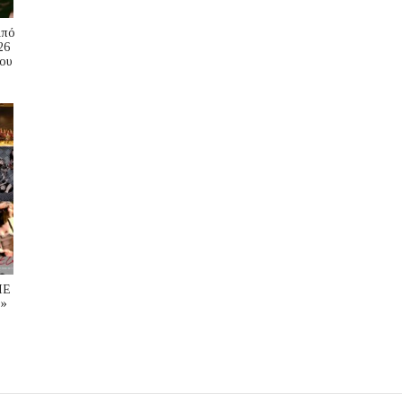
Από
26
ου
ΜΕ
»