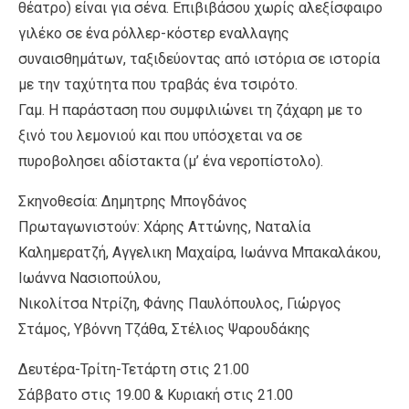
θέατρο) είναι για σένα. Επιβιβάσου χωρίς αλεξίσφαιρο
γιλέκο σε ένα ρόλλερ-κόστερ εναλλαγης
συναισθημάτων, ταξιδεύοντας από ιστόρια σε ιστορία
με την ταχύτητα που τραβάς ένα τσιρότο.
Γαμ. Η παράσταση που συμφιλιώνει τη ζάχαρη με το
ξινό του λεμονιού και που υπόσχεται να σε
πυροβολησει αδίστακτα (μ’ ένα νεροπίστολο).
Σκηνοθεσία: Δημητρης Μπογδάνος
Πρωταγωνιστούν: Χάρης Αττώνης, Ναταλία
Καλημερατζή, Αγγελικη Μαχαίρα, Ιωάννα Μπακαλάκου,
Ιωάννα Νασιοπούλου,
Νικολίτσα Ντρίζη, Φάνης Παυλόπουλος, Γιώργος
Στάμος, Υβόννη Τζάθα, Στέλιος Ψαρουδάκης
Δευτέρα-Τρίτη-Τετάρτη στις 21.00
Σάββατο στις 19.00 & Κυριακή στις 21.00