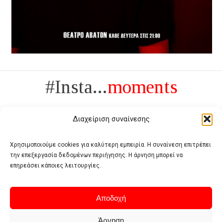
#Insta...
moments
Διαχείριση συναίνεσης
Χρησιμοποιούμε cookies για καλύτερη εμπειρία. Η συναίνεση επιτρέπει
την επεξεργασία δεδομένων περιήγησης. Η άρνηση μπορεί να
Πολυτέλεια δεν είναι το αντίθετο της ανέχειας, είναι το αντίθετο της
επηρεάσει κάποιες λειτουργίες.
χυδαιότητας
- Coco Chanel -
Αποδοχή
Άρνηση