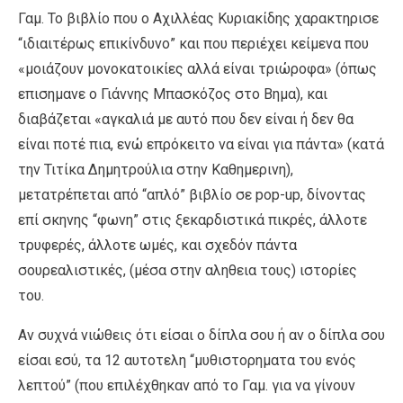
Γαμ. Το βιβλίο που ο Αχιλλέας Κυριακίδης χαρακτηρισε
“ιδιαιτέρως επικίνδυνο” και που περιέχει κείμενα που
«μοιάζουν μονοκατοικίες αλλά είναι τριώροφα» (όπως
επισημανε ο Γιάννης Μπασκόζος στο Βημα), και
διαβάζεται «αγκαλιά με αυτό που δεν είναι ή δεν θα
είναι ποτέ πια, ενώ επρόκειτο να είναι για πάντα» (κατά
την Τιτίκα Δημητρούλια στην Καθημερινη),
μετατρέπεται από “απλό” βιβλίο σε pop-up, δίνοντας
επί σκηνης “φωνη” στις ξεκαρδιστικά πικρές, άλλοτε
τρυφερές, άλλοτε ωμές, και σχεδόν πάντα
σουρεαλιστικές, (μέσα στην αληθεια τους) ιστορίες
του.
Αν συχνά νιώθεις ότι είσαι ο δίπλα σου ή αν ο δίπλα σου
είσαι εσύ, τα 12 αυτοτελη “μυθιστορηματα του ενός
λεπτού” (που επιλέχθηκαν από το Γαμ. για να γίνουν