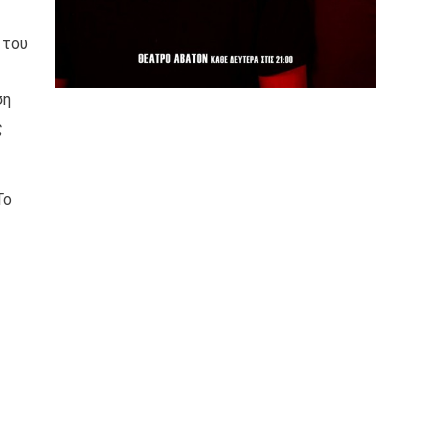
 του
ση
ς
Το