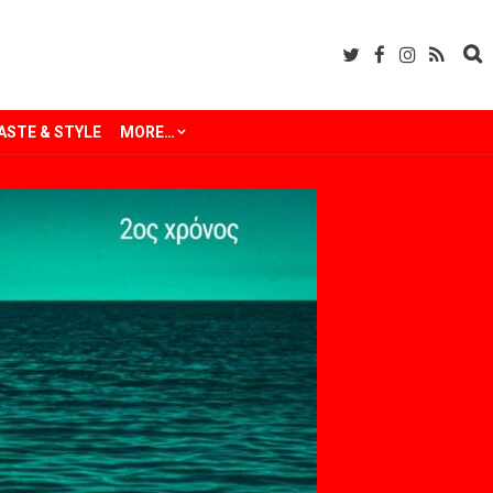
ASTE & STYLE
MORE…