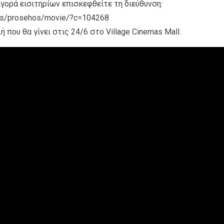
γορά εισιτηρίων επισκεφθείτε τη διεύθυνση:
nies/prosehos/movie/?c=104268
 που θα γίνει στις 24/6 στο Village Cinemas Mall.