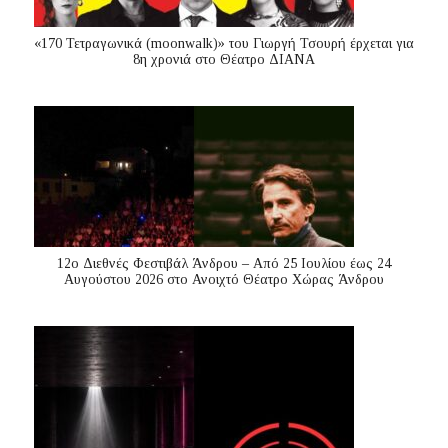
«170 Τετραγωνικά (moonwalk)» του Γιωργή Τσουρή έρχεται για
8η χρονιά στο Θέατρο ΔΙΑΝΑ
12ο Διεθνές Φεστιβάλ Άνδρου – Από 25 Ιουλίου έως 24
Αυγούστου 2026 στο Ανοιχτό Θέατρο Χώρας Άνδρου