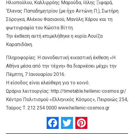
Ηλιοπούλου, Καλλιρρόης Μαρούδα, Ιόλης Ξιφαρά,
‘Ελενας Παπαδημητρίου (με ήχο Αντώνη Π.), Σωτήρη
Σόρογκα, Αλέκου Φασιανού, Μανόλη Χάρου και τη
φωτογραφία του Κώστα Βίττη.
Την έκθεση αυτή επιμελήθηκε η κυρία Λουίζα
Καραπιδάκη.
Πληροφορίες: Η συνοδευτική εικαστική έκθεση «Η
Αθήνα μέσα από την τέχνη» θα διαρκέσει μέχρι την
Πέμπτη, 7 Ιανουαρίου 2016.
Η είσοδος είναι ελεύθερη για το κοινό.
Ωράριο λειτουργίας: http://timetable.hellenic-cosmos.gr/
Κέντρο Πολιτισμού «Ελληνικός Κόσμος», Πειραιώς 254,
Ταύρος Τ. 212 254 0000 www.hellenic-cosmos.gr
Facebook
Twitter
Pinterest