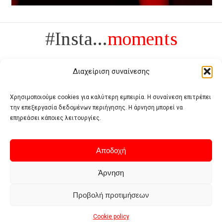
#Insta...
moments
Διαχείριση συναίνεσης
Χρησιμοποιούμε cookies για καλύτερη εμπειρία. Η συναίνεση επιτρέπει
την επεξεργασία δεδομένων περιήγησης. Η άρνηση μπορεί να
Πολυτέλεια δεν είναι το αντίθετο της ανέχειας, είναι το αντίθετο της
επηρεάσει κάποιες λειτουργίες.
χυδαιότητας
- Coco Chanel -
Αποδοχή
Άρνηση
Προβολή προτιμήσεων
Home
Terms of use
Privacy policy
Cookie policy
Contact
Cookie policy
© 2026 - Deluxe. All Rights Reserved.