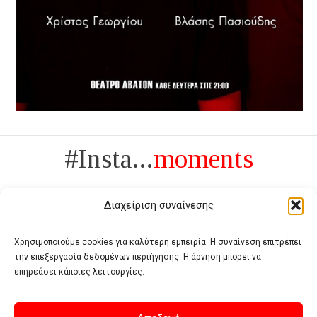
#Insta...
moments
Διαχείριση συναίνεσης
Χρησιμοποιούμε cookies για καλύτερη εμπειρία. Η συναίνεση επιτρέπει
την επεξεργασία δεδομένων περιήγησης. Η άρνηση μπορεί να
Πολυτέλεια δεν είναι το αντίθετο της ανέχειας, είναι το αντίθετο της
επηρεάσει κάποιες λειτουργίες.
χυδαιότητας
- Coco Chanel -