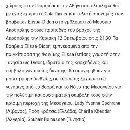
χώρους στον Πειραιά και την Αθήνα και ολοκληρωθεί
με ένα ξεχωριστό Gala Dinner και τελετή απονομής των
βραβείων Elissa-Didon στο εμβληματικό Μουσείο
Ακρόπολης στους πρόποδες του βράχου της
Ακρόπολης την Κυριακή 12 Οκτωβρίου στις 21:30. Τα
Βραβεία Elissa-Didon, εμπνευσμένα από την
πριγκίπισσα της Φοινίκης Elissa (επίσης γνωστή στην
Τυνησία ως Didon), ιδρύτρια της Καρχηδόνας και
σύμβολο γυναικείας δύναμης, θα απονεμηθούν για
πρώτη φορά διεθνώς, σε τέσσερις ξεχωριστές
γυναίκες από το Βορρά και το Νότο της Μεσογείου για
την πολύτιμη και συστηματική συμβολή τους στην
κρίσιμη περιοχή της Μεσογείου: Lady Yvonne Cochrane
(Λίβανος), Ρόδη Κράτσα (Ελλάδα), Chérifa Kheddar
(Αλγερία), Souhair Belhassen (Τυνησία).