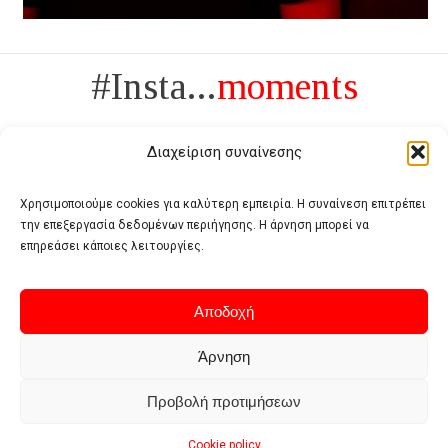
#Insta...
moments
Διαχείριση συναίνεσης
Χρησιμοποιούμε cookies για καλύτερη εμπειρία. Η συναίνεση επιτρέπει
την επεξεργασία δεδομένων περιήγησης. Η άρνηση μπορεί να
Πολυτέλεια δεν είναι το αντίθετο της ανέχειας, είναι το αντίθετο της
επηρεάσει κάποιες λειτουργίες.
χυδαιότητας
- Coco Chanel -
Αποδοχή
Άρνηση
Προβολή προτιμήσεων
Home
Terms of use
Privacy policy
Cookie policy
Contact
Cookie policy