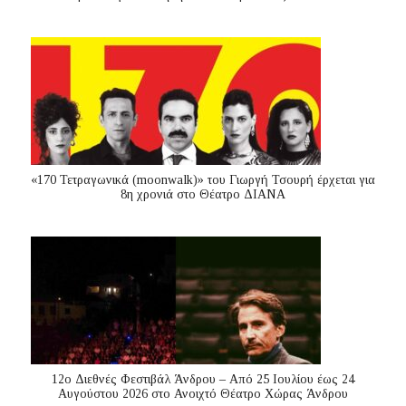
«170 Τετραγωνικά (moonwalk)» του Γιωργή Τσουρή έρχεται για
8η χρονιά στο Θέατρο ΔΙΑΝΑ
12ο Διεθνές Φεστιβάλ Άνδρου – Από 25 Ιουλίου έως 24
Αυγούστου 2026 στο Ανοιχτό Θέατρο Χώρας Άνδρου