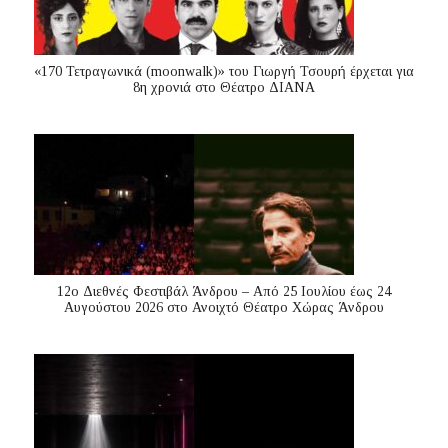
«170 Τετραγωνικά (moonwalk)» του Γιωργή Τσουρή έρχεται για
8η χρονιά στο Θέατρο ΔΙΑΝΑ
12ο Διεθνές Φεστιβάλ Άνδρου – Από 25 Ιουλίου έως 24
Αυγούστου 2026 στο Ανοιχτό Θέατρο Χώρας Άνδρου