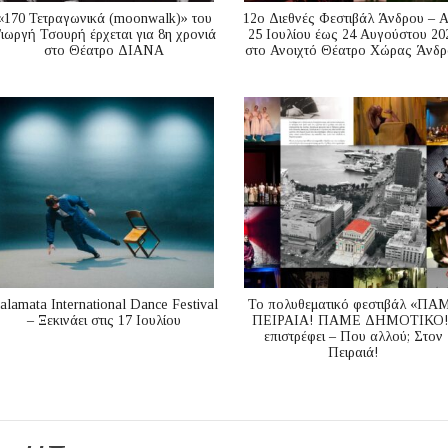
«170 Τετραγωνικά (moonwalk)» του
12ο Διεθνές Φεστιβάλ Άνδρου – 
ιωργή Τσουρή έρχεται για 8η χρονιά
25 Ιουλίου έως 24 Αυγούστου 20
στο Θέατρο ΔΙΑΝΑ
στο Ανοιχτό Θέατρο Χώρας Άνδρ
alamata International Dance Festival
Το πολυθεματικό φεστιβάλ «ΠΑ
– Ξεκινάει στις 17 Ιουλίου
ΠΕΙΡΑΙΑ! ΠΑΜΕ ΔΗΜΟΤΙΚΟ!
επιστρέφει – Που αλλού; Στον
Πειραιά!