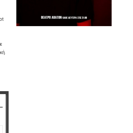
ot
ε
κή.