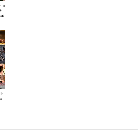
Από
26
ου
ΜΕ
»