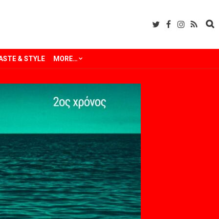
ASTE & STYLE
MORE…