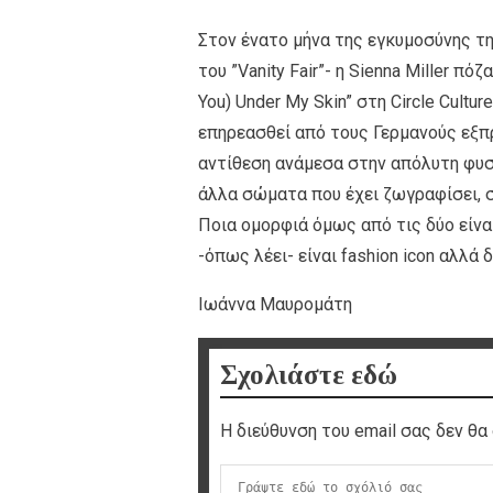
Στον ένατο μήνα της εγκυμοσύνης τ
του ”Vanity Fair”- η Sienna Miller πό
You) Under My Skin” στη Circle Cultu
επηρεασθεί από τους Γερμανούς εξπρ
αντίθεση ανάμεσα στην απόλυτη φυσ
άλλα σώματα που έχει ζωγραφίσει, στ
Ποια ομορφιά όμως από τις δύο είναι
-όπως λέει- είναι fashion icon αλλά 
Ιωάννα Μαυρομάτη
Σχολιάστε εδώ
Η διεύθυνση του email σας δεν θα 