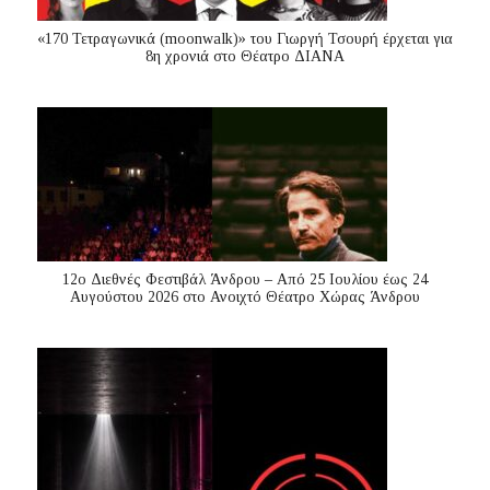
«170 Τετραγωνικά (moonwalk)» του Γιωργή Τσουρή έρχεται για
8η χρονιά στο Θέατρο ΔΙΑΝΑ
12ο Διεθνές Φεστιβάλ Άνδρου – Από 25 Ιουλίου έως 24
Αυγούστου 2026 στο Ανοιχτό Θέατρο Χώρας Άνδρου