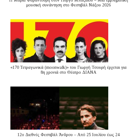
Η Μαρία Φαραντούρη στον Πύργο Μπαζαίου – Μια εμβληματική
μουσική συνάντηση στο Φεστιβάλ Νάξου 2026
«170 Τετραγωνικά (moonwalk)» του Γιωργή Τσουρή έρχεται για
8η χρονιά στο Θέατρο ΔΙΑΝΑ
12ο Διεθνές Φεστιβάλ Άνδρου – Από 25 Ιουλίου έως 24