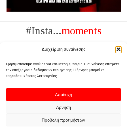
#Insta...
moments
Διαχείριση συναίνεσης
Χρησιμοποιούμε cookies για καλύτερη εμπειρία. Η συναίνεση επιτρέπει
την επεξεργασία δεδομένων περιήγησης. Η άρνηση μπορεί να
Πολυτέλεια δεν είναι το αντίθετο της ανέχειας, είναι το αντίθετο της
επηρεάσει κάποιες λειτουργίες.
χυδαιότητας
- Coco Chanel -
Αποδοχή
Άρνηση
Προβολή προτιμήσεων
Home
Terms of use
Privacy policy
Cookie policy
Contact