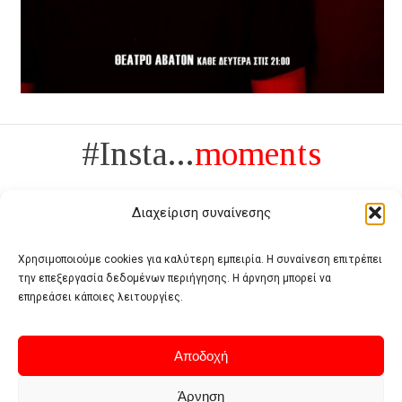
#Insta...
moments
Διαχείριση συναίνεσης
Χρησιμοποιούμε cookies για καλύτερη εμπειρία. Η συναίνεση επιτρέπει
την επεξεργασία δεδομένων περιήγησης. Η άρνηση μπορεί να
Πολυτέλεια δεν είναι το αντίθετο της ανέχειας, είναι το αντίθετο της
επηρεάσει κάποιες λειτουργίες.
χυδαιότητας
- Coco Chanel -
Αποδοχή
Άρνηση