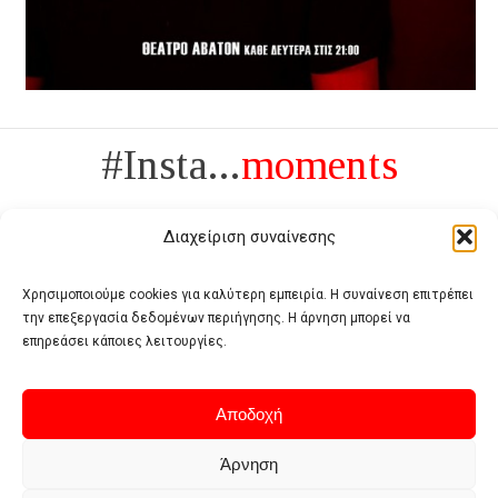
#Insta...
moments
Διαχείριση συναίνεσης
Χρησιμοποιούμε cookies για καλύτερη εμπειρία. Η συναίνεση επιτρέπει
την επεξεργασία δεδομένων περιήγησης. Η άρνηση μπορεί να
Πολυτέλεια δεν είναι το αντίθετο της ανέχειας, είναι το αντίθετο της
επηρεάσει κάποιες λειτουργίες.
χυδαιότητας
- Coco Chanel -
Αποδοχή
Άρνηση