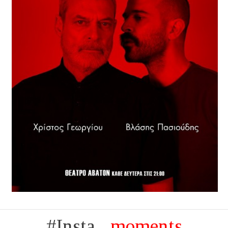
#Insta...
moments