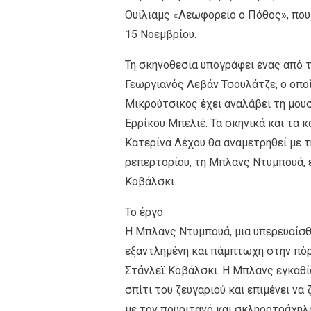
Ουίλιαμς «Λεωφορείο ο Πόθος», που
15 Νοεμβρίου.
Τη σκηνοθεσία υπογράφει ένας από 
Γεωργιανός Λεβάν Τσουλάτζε, ο οπο
Μικρούτσικος έχει αναλάβει τη μουσ
Ερρίκου Μπελιέ. Τα σκηνικά και τα 
Κατερίνα Λέχου θα αναμετρηθεί με 
ρεπερτορίου, τη Μπλανς Ντυμπουά, ε
Κοβάλσκι.
Το έργο
Η Μπλανς Ντυμπουά, μια υπερευαίσθη
εξαντλημένη και πάμπτωχη στην πόρ
Στάνλεϊ Κοβάλσκι. Η Μπλανς εγκαθ
σπίτι του ζευγαριού και επιμένει ν
με τον πουριτανό και σκληροτράχηλο