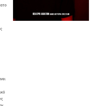
βατο
ος
νει
ικό
νς
αν