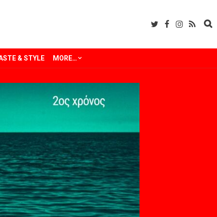
ASTE & STYLE
MORE…