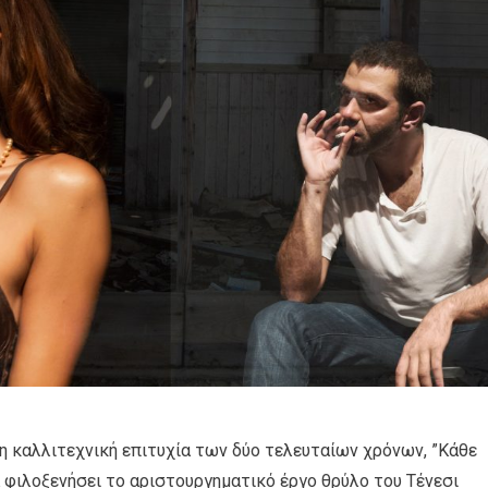
η καλλιτεχνική επιτυχία των δύο τελευταίων χρόνων, ”Κάθε
α φιλοξενήσει το αριστουργηματικό έργο θρύλο του Τένεσι