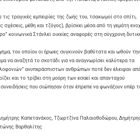
ε τις τραγικές εμπειρίες της ζωής του, τσακωμοί στο σπίτι,
 σχέσεις, μέθη και τζόγος), βρίσκει μέσα από τη γεμάτη ενο
ρο” κοινωνικά Στάνλεϊ οικείες αναφορές στη σύγχρονη δυτικ
γημα, του οποίου οι ήρωες συγκινούν βαθύτατα και ωθούν την
μμα να αναζητά το σκοτάδι για να αναγνωρίσει καλύτερα τα
ολοφονιών” ανυπεράσπιστων ανθρώπων ποτέ δεν έλειψαν απ
ρίζει και το τρίβει στη μούρη των εσαεί και απανταχού
συνειδήσεις που σιώπησαν όταν έπρεπε να φωνάξουν υπέρ τ
 Δημήτρης Καπετανάκος, Τζωρτζίνα Παλαιοθοδώρου, Δημήτρη
ντώνης Βαρθαλίτης