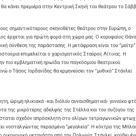
 θα κάνει πρεμιέρα στην Κεντρική Σκηνή του θεάτρου το Σάβ
τους σημαντικότερους σκηνοθέτες θεάτρου στην Ευρώπη, ο
ίος έρχεται για πρώτη φορά στη χώρα μας. Ο κορυφαίος Θάν
ική σύνθεση της παράστασης. Η μετάφραση είναι του ”μαίτρ”
κοστούμια επιμελείται ο χαρισματικός Σταύρος Λίτινας. Η
την πιο εμβληματική ηρωίδα του παγκόσμιου θεατρικού
νώ ο Τάσος Ιορδανίδης θα ερμηνεύσει τον ”μυθικό” Στάνλεϊ
τη, ώριμη ηλικιακά -και διόλου συναισθηματικά- γυναίκα φτά
τα της μικρότερης αδελφής της Στέλλα και του συζύγου της
ίσταται σχεδόν απρόσκλητη στο ολίγων τετραγωνικών φτωχ
α ζει νοσταλγώντας περασμένα “μεγαλεία”. Η κόντρα της Μπλα
 οικονομικό μετανάστη από την Πολωνία, Στάνλεϊ, κρύβει έν