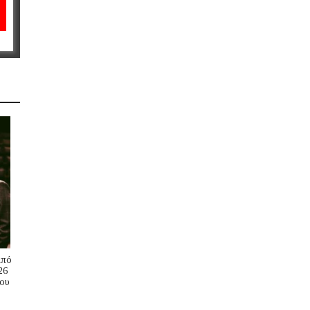
Από
26
ου