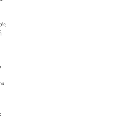
χές
ή
ό
ου
ς