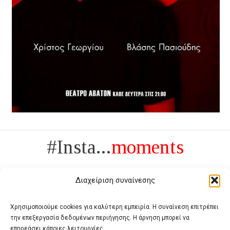
#Insta...
moments
Διαχείριση συναίνεσης
Χρησιμοποιούμε cookies για καλύτερη εμπειρία. Η συναίνεση επιτρέπει
την επεξεργασία δεδομένων περιήγησης. Η άρνηση μπορεί να
Πολυτέλεια δεν είναι το αντίθετο της ανέχειας, είναι το αντίθετο της
επηρεάσει κάποιες λειτουργίες.